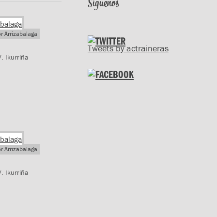
Síguenos
or Arrizabalaga
Tweets by actraineras
. Ikurriña
or Arrizabalaga
. Ikurriña