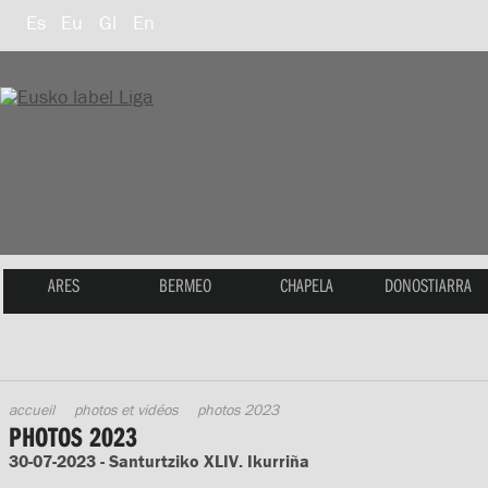
Es
Eu
Gl
En
ARES
BERMEO
CHAPELA
DONOSTIARRA
accueil
photos et vidéos
photos 2023
PHOTOS 2023
30-07-2023 - Santurtziko XLIV. Ikurriña