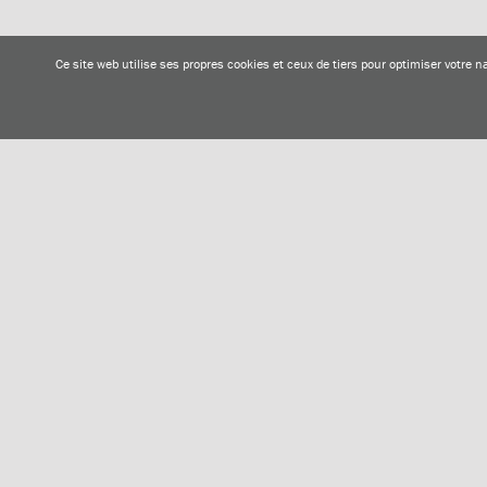
Ce site web utilise ses propres cookies et ceux de tiers pour optimiser votre
Aitor Arrizabalaga
Aitor Arrizabalaga
30-07-2023
30-07-2023
Santurtziko XLIV. Ikurriña
Santurtziko XLIV. Ikurriña
1
2
3