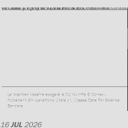
La localidad vizcaína acogerá la XLI Ikurriña El Correo -
Kutxabank SN -Lekeitioko Udala y I. Ulysses Data For Science
Bandera
16
JUL
2026