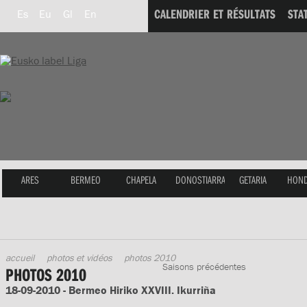
CALENDRIER ET RÉSULTATS
STA
Es
Eu
Gl
En
ARES
BERMEO
CHAPELA
DONOSTIARRA
GETARIA
HOND
accueil
photos et vidéos
photos 2010
Saisons précédentes
PHOTOS 2010
18-09-2010 - Bermeo Hiriko XXVIII. Ikurriña