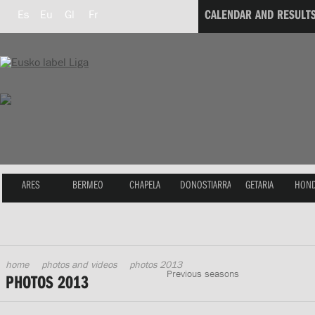
CALENDAR AND RESULT
Es
Eu
Gl
Fr
ARES
BERMEO
CHAPELA
DONOSTIARRA
GETARIA
HOND
home
photos and videos
photos 2013
Previous seasons
PHOTOS 2013