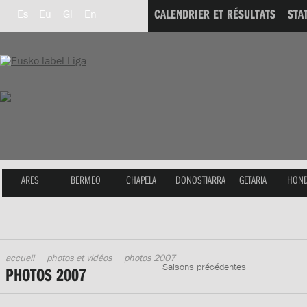
CALENDRIER ET RÉSULTATS
STA
Es
Eu
Gl
En
ARES
BERMEO
CHAPELA
DONOSTIARRA
GETARIA
HOND
accueil
photos et vidéos
photos 2007
Saisons précédentes
PHOTOS 2007