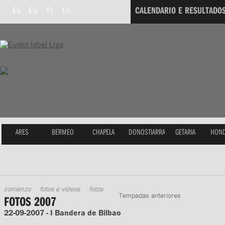
CALENDARIO E RESULTADO
Es
Eu
Fr
En
ARES
BERMEO
CHAPELA
DONOSTIARRA
GETARIA
HOND
comenzo
fotos e vídeos
fotos
Tempadas anteriores
FOTOS 2007
22-09-2007 - I Bandera de Bilbao