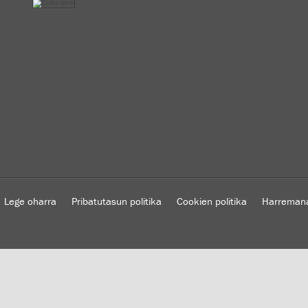
Lege oharra
Pribatutasun politika
Cookien politika
Harreman