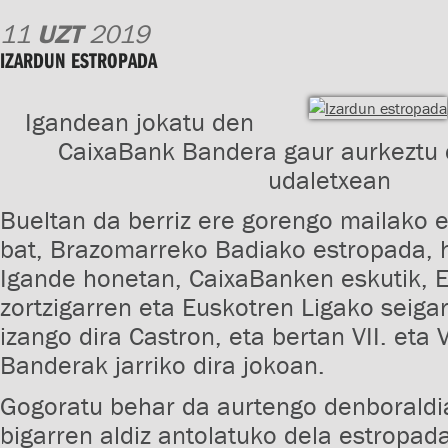
11
UZT
2019
IZARDUN ESTROPADA
Igandean jokatu den
CaixaBank Bandera gaur aurkeztu 
udaletxean
Bueltan da berriz ere gorengo mailako 
bat, Brazomarreko Badiako estropada, h
Igande honetan, CaixaBanken eskutik, 
zortzigarren eta Euskotren Ligako seiga
izango dira Castron, eta bertan VII. eta 
Banderak jarriko dira jokoan.
Gogoratu behar da aurtengo denboraldi
bigarren aldiz antolatuko dela estropad