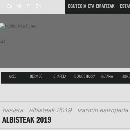
EGUTEGIA ETA EMAITZAK
ESTA
Es
Gl
Fr
En
ARES
BERMEO
CHAPELA
DONOSTIARRA
GETARIA
HOND
hasiera
albisteak 2019
izardun estropada
ALBISTEAK 2019