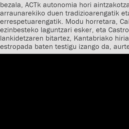
bezala, ACTk autonomia hori aintzakotza
arraunarekiko duen tradizioarengatik et
errespetuarengatik. Modu horretara, C
ezinbesteko laguntzari esker, eta Castr
lankidetzaren bitartez, Kantabriako hir
estropada baten testigu izango da, aurt