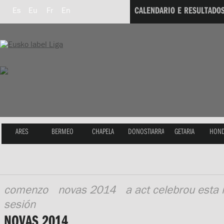
CALENDARIO E RESULTADO
Es
Eu
Fr
En
ARES
BERMEO
CHAPELA
DONOSTIARRA
GETARIA
HOND
comenzo
novas 2014
a act celebrou esta
sesión
NOVAS 2014