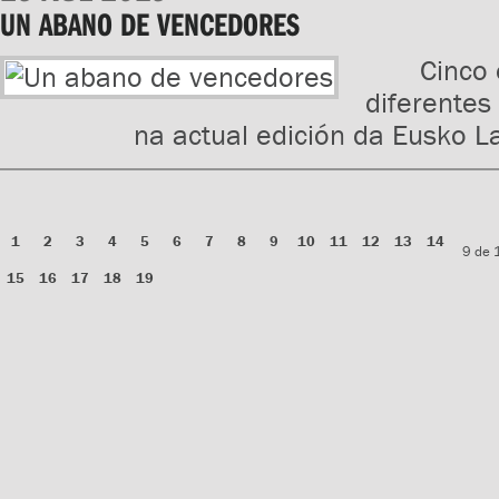
UN ABANO DE VENCEDORES
Cinco
diferentes 
na actual edición da Eusko L
1
2
3
4
5
6
7
8
9
10
11
12
13
14
9 de 
15
16
17
18
19