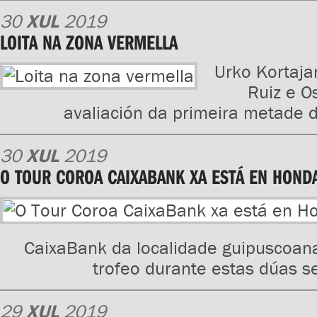
30
XUL
2019
LOITA NA ZONA VERMELLA
Urko Kortaja
Ruiz e O
avaliación da primeira metade
30
XUL
2019
O TOUR COROA CAIXABANK XA ESTÁ EN HOND
CaixaBank da localidade guipuscoana
trofeo durante estas dúas 
29
XUL
2019