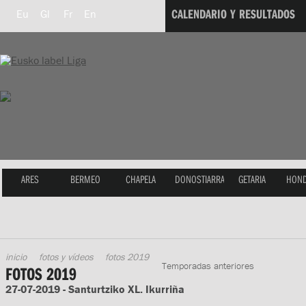
CALENDARIO Y RESULTADOS
Eu
Gl
Fr
En
ARES
BERMEO
CHAPELA
DONOSTIARRA
GETARIA
HOND
inicio
fotos y vídeos
fotos 2019
Temporadas anteriores
FOTOS 2019
27-07-2019 - Santurtziko XL. Ikurriña