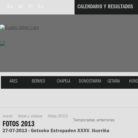
CALENDARIO Y RESULTADOS
Eu
Gl
Fr
En
ARES
BERMEO
CHAPELA
DONOSTIARRA
GETARIA
HOND
inicio
fotos y vídeos
fotos 2013
Temporadas anteriores
FOTOS 2013
27-07-2013 - Getxoko Estropaden XXXV. Ikurriña