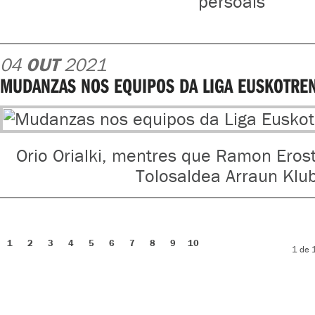
persoais
04
OUT
2021
MUDANZAS NOS EQUIPOS DA LIGA EUSKOTRE
Orio Orialki, mentres que Ramon Eros
Tolosaldea Arraun Klu
1
2
3
4
5
6
7
8
9
10
1 de 