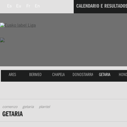
CALENDARIO E RESULTADO
Es
Eu
Fr
En
ARES
BERMEO
CHAPELA
DONOSTIARRA
GETARIA
HOND
comenzo
getaria
plantel
GETARIA