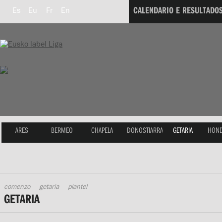
CALENDARIO E RESULTADO
Es
Eu
Fr
En
ARES
BERMEO
CHAPELA
DONOSTIARRA
GETARIA
HOND
comenzo
getaria
plantel
GETARIA